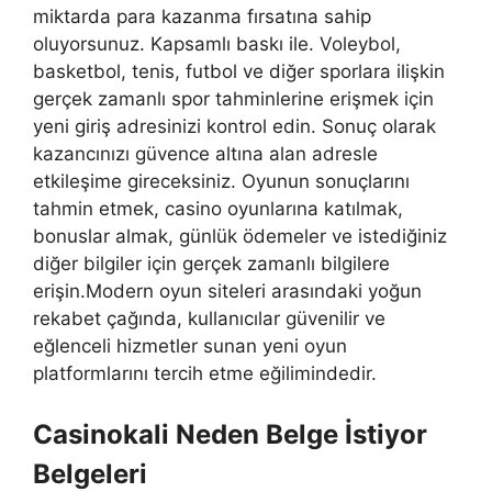
miktarda para kazanma fırsatına sahip
oluyorsunuz. Kapsamlı baskı ile. Voleybol,
basketbol, ​​tenis, futbol ve diğer sporlara ilişkin
gerçek zamanlı spor tahminlerine erişmek için
yeni giriş adresinizi kontrol edin. Sonuç olarak
kazancınızı güvence altına alan adresle
etkileşime gireceksiniz. Oyunun sonuçlarını
tahmin etmek, casino oyunlarına katılmak,
bonuslar almak, günlük ödemeler ve istediğiniz
diğer bilgiler için gerçek zamanlı bilgilere
erişin.Modern oyun siteleri arasındaki yoğun
rekabet çağında, kullanıcılar güvenilir ve
eğlenceli hizmetler sunan yeni oyun
platformlarını tercih etme eğilimindedir.
Casinokali Neden Belge İstiyor
Belgeleri