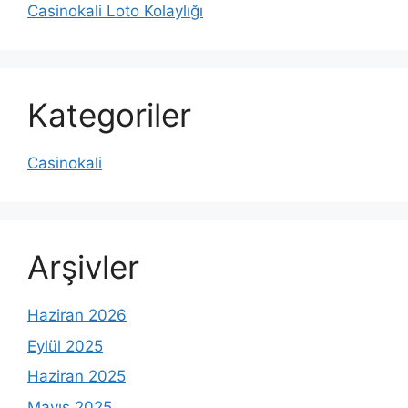
Casinokali Loto Kolaylığı
Kategoriler
Casinokali
Arşivler
Haziran 2026
Eylül 2025
Haziran 2025
Mayıs 2025