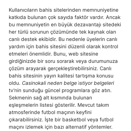
Kullanıcıların bahis sitelerinden memnuniyetine
katkıda bulunan çok sayıda faktör vardır. Ancak
bu memnuniyetin en büyük dezavantajı sitedeki
her türlü sorunun çözümünde tek kaynak olan
canlı destek ekibidir. Bu nedenle üyelerin canlı
yardım için bahis sitesini düzenli olarak kontrol
etmeleri önemlidir. Bunu, web sitesine
girdiğinizde bir soru sorarak veya durumunuza
çözüm arayarak gerçekleştirebilirsiniz. Canlı
bahis sitesinin yayın kalitesi tartışma konusu
oldu.
Casinokali neden belge i̇stiyor belgeleri
tv’nin sunduğu güncel programlara göz atın.
Sekmenin sağ alt kısmında bulunan
eşleşmelerin listesi gösterilir. Mevcut takım
atmosferinde futbol maçının keyfini
çıkarabilirsiniz. İşte bir basketbol veya futbol
maçını izlemek için bazı alternatif yöntemler.