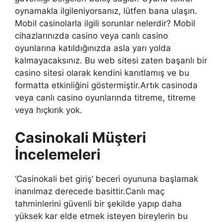
oynamakla ilgileniyorsanız, lütfen bana ulaşın.
Mobil casinolarla ilgili sorunlar nelerdir? Mobil
cihazlarınızda casino veya canlı casino
oyunlarına katıldığınızda asla yarı yolda
kalmayacaksınız. Bu web sitesi zaten başarılı bir
casino sitesi olarak kendini kanıtlamış ve bu
formatta etkinliğini göstermiştir.Artık casinoda
veya canlı casino oyunlarında titreme, titreme
veya hıçkırık yok.
Casinokali Müşteri
İncelemeleri
‘Casinokali bet giriş’ beceri oyununa başlamak
inanılmaz derecede basittir.Canlı maç
tahminlerini güvenli bir şekilde yapıp daha
yüksek kar elde etmek isteyen bireylerin bu