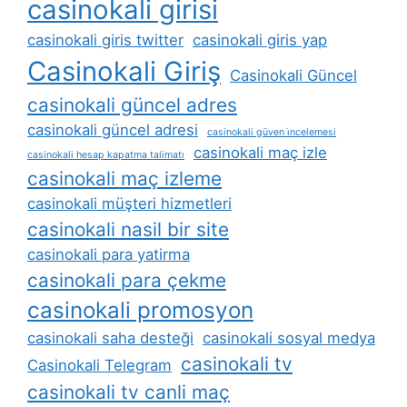
casinokali girisi
casinokali giris twitter
casinokali giris yap
Casinokali Giriş
Casinokali Güncel
casinokali güncel adres
casinokali güncel adresi
casinokali güven i̇ncelemesi
casinokali maç izle
casinokali hesap kapatma talimatı
casinokali maç izleme
casinokali müşteri hizmetleri
casinokali nasil bir site
casinokali para yatirma
casinokali para çekme
casinokali promosyon
casinokali saha desteği
casinokali sosyal medya
casinokali tv
Casinokali Telegram
casinokali tv canli maç