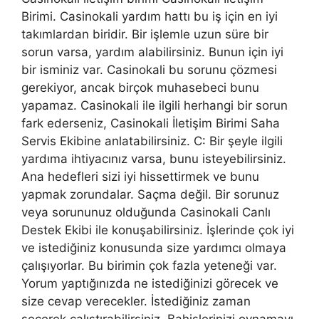
Birimi. Casinokali yardım hattı bu iş için en iyi
takımlardan biridir. Bir işlemle uzun süre bir
sorun varsa, yardım alabilirsiniz. Bunun için iyi
bir isminiz var. Casinokali bu sorunu çözmesi
gerekiyor, ancak birçok muhasebeci bunu
yapamaz. Casinokali ile ilgili herhangi bir sorun
fark ederseniz, Casinokali İletişim Birimi Saha
Servis Ekibine anlatabilirsiniz. C: Bir şeyle ilgili
yardıma ihtiyacınız varsa, bunu isteyebilirsiniz.
Ana hedefleri sizi iyi hissettirmek ve bunu
yapmak zorundalar. Saçma değil. Bir sorunuz
veya sorununuz olduğunda Casinokali Canlı
Destek Ekibi ile konuşabilirsiniz. İşlerinde çok iyi
ve istediğiniz konusunda size yardımcı olmaya
çalışıyorlar. Bu birimin çok fazla yeteneği var.
Yorum yaptığınızda ne istediğinizi görecek ve
size cevap verecekler. İstediğiniz zaman