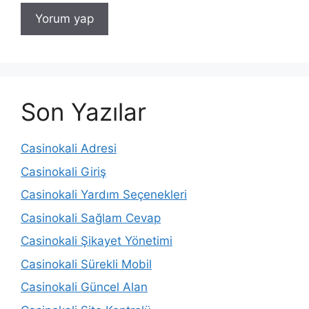
Son Yazılar
Casinokali Adresi
Casinokali Giriş
Casinokali Yardım Seçenekleri
Casinokali Sağlam Cevap
Casinokali Şikayet Yönetimi
Casinokali Sürekli Mobil
Casinokali Güncel Alan