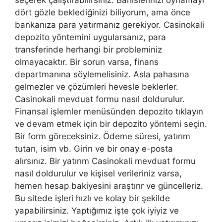
seçerek çalıştırabilirsiniz. Bahislerinizi oynamayı
dört gözle beklediğinizi biliyorum, ama önce
bankanıza para yatırmanız gerekiyor. Casinokali
depozito yöntemini uygularsanız, para
transferinde herhangi bir probleminiz
olmayacaktır. Bir sorun varsa, finans
departmanına söylemelisiniz. Asla pahasına
gelmezler ve çözümleri hevesle beklerler.
Casinokali mevduat formu nasıl doldurulur.
Finansal işlemler menüsünden depozito tıklayın
ve devam etmek için bir depozito yöntemi seçin.
Bir form göreceksiniz. Ödeme süresi, yatırım
tutarı, isim vb. Girin ve bir onay e-posta
alırsınız. Bir yatırım Casinokali mevduat formu
nasıl doldurulur ve kişisel verileriniz varsa,
hemen hesap bakiyesini araştırır ve güncelleriz.
Bu sitede işleri hızlı ve kolay bir şekilde
yapabilirsiniz. Yaptığımız işte çok iyiyiz ve