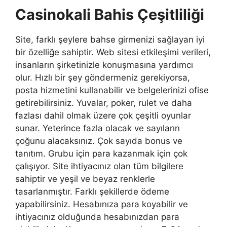
Casinokali Bahis Çeşitliliği
Site, farklı şeylere bahse girmenizi sağlayan iyi
bir özelliğe sahiptir. Web sitesi etkileşimi verileri,
insanların şirketinizle konuşmasına yardımcı
olur. Hızlı bir şey göndermeniz gerekiyorsa,
posta hizmetini kullanabilir ve belgelerinizi ofise
getirebilirsiniz. Yuvalar, poker, rulet ve daha
fazlası dahil olmak üzere çok çeşitli oyunlar
sunar. Yeterince fazla olacak ve sayıların
çoğunu alacaksınız. Çok sayıda bonus ve
tanıtım. Grubu için para kazanmak için çok
çalışıyor. Site ihtiyacınız olan tüm bilgilere
sahiptir ve yeşil ve beyaz renklerle
tasarlanmıştır. Farklı şekillerde ödeme
yapabilirsiniz. Hesabınıza para koyabilir ve
ihtiyacınız olduğunda hesabınızdan para