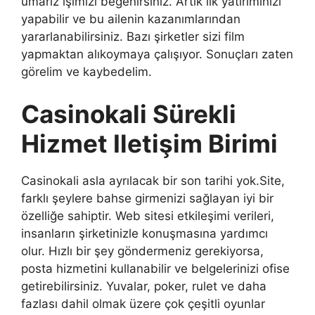
umarız işimizi beğenirsiniz. Artık ilk yatırımınızı
yapabilir ve bu ailenin kazanımlarından
yararlanabilirsiniz. Bazı şirketler sizi film
yapmaktan alıkoymaya çalışıyor. Sonuçları zaten
görelim ve kaybedelim.
Casinokali Sürekli
Hizmet Iletişim Birimi
Casinokali asla ayrılacak bir son tarihi yok.Site,
farklı şeylere bahse girmenizi sağlayan iyi bir
özelliğe sahiptir. Web sitesi etkileşimi verileri,
insanların şirketinizle konuşmasına yardımcı
olur. Hızlı bir şey göndermeniz gerekiyorsa,
posta hizmetini kullanabilir ve belgelerinizi ofise
getirebilirsiniz. Yuvalar, poker, rulet ve daha
fazlası dahil olmak üzere çok çeşitli oyunlar