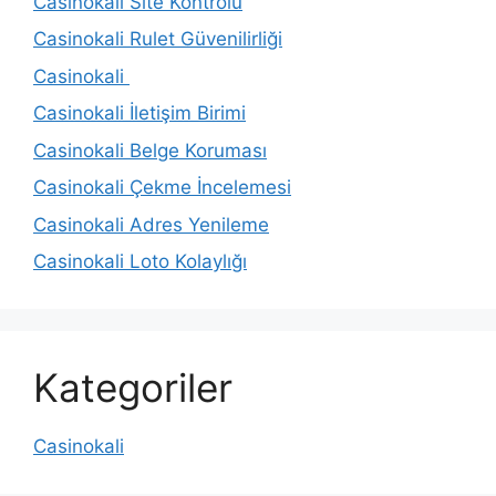
Casinokali Site Kontrolü
Casinokali Rulet Güvenilirliği
Casinokali
Casinokali İletişim Birimi
Casinokali Belge Koruması
Casinokali Çekme İncelemesi
Casinokali Adres Yenileme
Casinokali Loto Kolaylığı
Kategoriler
Casinokali