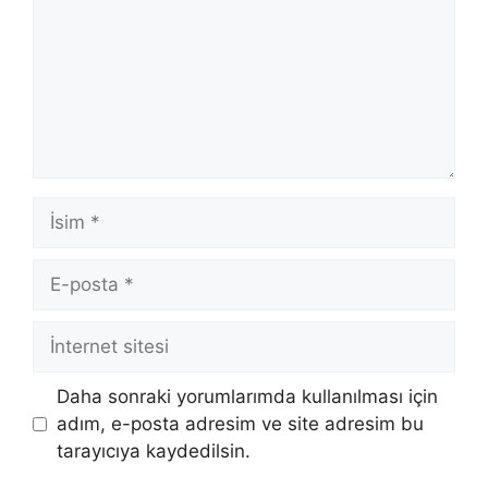
İsim
E-
posta
İnternet
sitesi
Daha sonraki yorumlarımda kullanılması için
adım, e-posta adresim ve site adresim bu
tarayıcıya kaydedilsin.