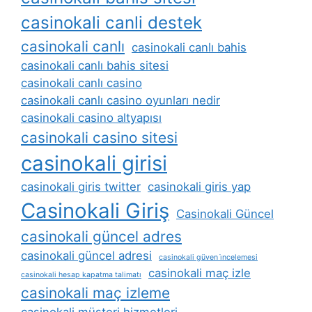
casinokali canli destek
casinokali canlı
casinokali canlı bahis
casinokali canlı bahis sitesi
casinokali canlı casino
casinokali canlı casino oyunları nedir
casinokali casino altyapısı
casinokali casino sitesi
casinokali girisi
casinokali giris twitter
casinokali giris yap
Casinokali Giriş
Casinokali Güncel
casinokali güncel adres
casinokali güncel adresi
casinokali güven i̇ncelemesi
casinokali maç izle
casinokali hesap kapatma talimatı
casinokali maç izleme