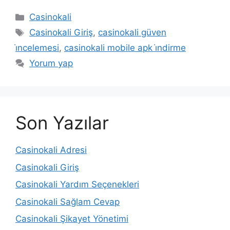
Kategoriler
Casinokali
Etiketler
Casinokali Giriş
,
casinokali güven
i̇ncelemesi
,
casinokali mobile apk i̇ndirme
Yorum yap
Son Yazılar
Casinokali Adresi
Casinokali Giriş
Casinokali Yardım Seçenekleri
Casinokali Sağlam Cevap
Casinokali Şikayet Yönetimi