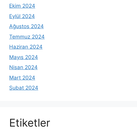
Ekim 2024
Eylül 2024
Ağustos 2024
Temmuz 2024
Haziran 2024
Mayıs 2024
Nisan 2024
Mart 2024
Şubat 2024
Etiketler