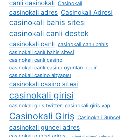
canli casinokali
Casinokali
casinokali adres
Casinokali Adresi
casinokali bahis sitesi
casinokali canli destek
casinokali canlı
casinokali canlı bahis
casinokali canlı bahis sitesi
casinokali canlı casino
casinokali canlı casino oyunları nedir
casinokali casino altyapısı
casinokali casino sitesi
casinokali girisi
casinokali giris twitter
casinokali giris yap
Casinokali Giriş
Casinokali Güncel
casinokali güncel adres
casinokali güncel adresi
casinokali güven i̇ncelemesi