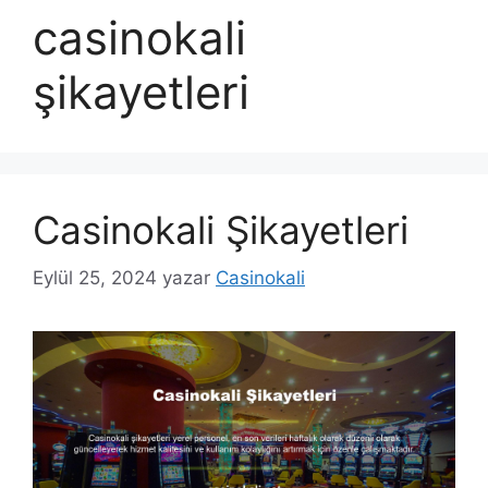
casinokali
şikayetleri
Casinokali Şikayetleri
Eylül 25, 2024
yazar
Casinokali