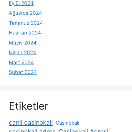
Eylül 2024
Ağustos 2024
Temmuz 2024
Haziran 2024
Mayıs 2024
Nisan 2024
Mart 2024
Şubat 2024
Etiketler
canli casinokali
Casinokali
casinokali adres
Casinokali Adresi