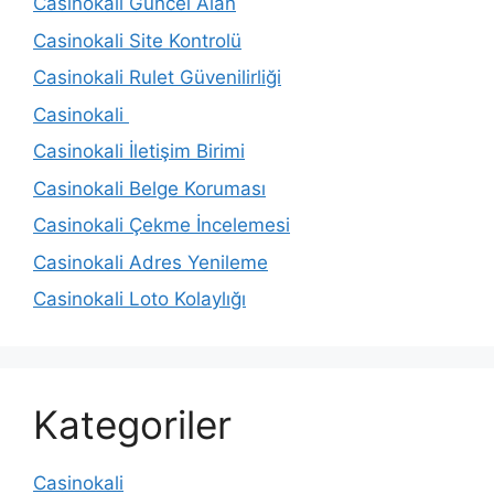
Casinokali Güncel Alan
Casinokali Site Kontrolü
Casinokali Rulet Güvenilirliği
Casinokali
Casinokali İletişim Birimi
Casinokali Belge Koruması
Casinokali Çekme İncelemesi
Casinokali Adres Yenileme
Casinokali Loto Kolaylığı
Kategoriler
Casinokali