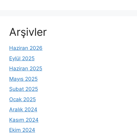
Arşivler
Haziran 2026
Eylül 2025
Haziran 2025
Mayıs 2025
Şubat 2025
Ocak 2025
Aralık 2024
Kasım 2024
Ekim 2024