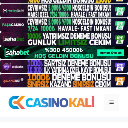
İçeriğe
atla
Menü