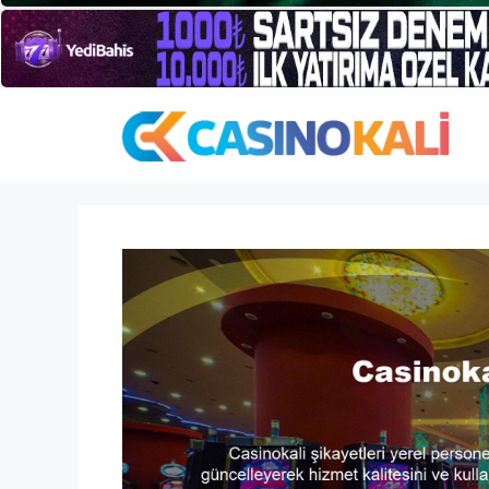
İçeriğe
atla