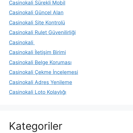
Casinokali Sürekli Mobil
Casinokali Güncel Alan
Casinokali Site Kontrolü
Casinokali Rulet Güvenilirliği
Casinokali
Casinokali İletişim Birimi
Casinokali Belge Koruması
Casinokali Çekme İncelemesi
Casinokali Adres Yenileme
Casinokali Loto Kolaylığı
Kategoriler