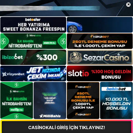
×
CASİNOKALİ GİRİŞ İÇİN TIKLAYINIZ!