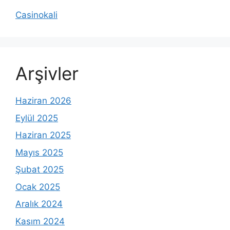
Casinokali
Arşivler
Haziran 2026
Eylül 2025
Haziran 2025
Mayıs 2025
Şubat 2025
Ocak 2025
Aralık 2024
Kasım 2024