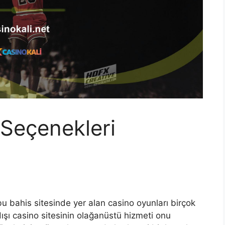
 Seçenekleri
u bahis sitesinde yer alan casino oyunları birçok
 dışı casino sitesinin olağanüstü hizmeti onu