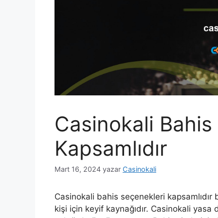
Casinokali Bahis
Kapsamlıdır
Mart 16, 2024
yazar
Casinokali
Casinokali bahis seçenekleri kapsamlıdır b
kişi için keyif kaynağıdır. Casinokali yasa