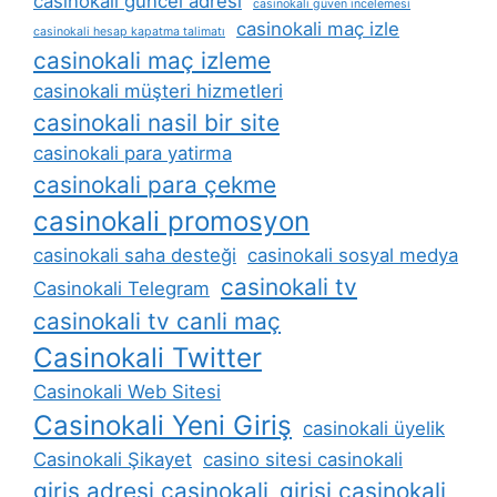
casinokali güncel adresi
casinokali güven i̇ncelemesi
casinokali maç izle
casinokali hesap kapatma talimatı
casinokali maç izleme
casinokali müşteri hizmetleri
casinokali nasil bir site
casinokali para yatirma
casinokali para çekme
casinokali promosyon
casinokali saha desteği
casinokali sosyal medya
casinokali tv
Casinokali Telegram
casinokali tv canli maç
Casinokali Twitter
Casinokali Web Sitesi
Casinokali Yeni Giriş
casinokali üyelik
Casinokali Şikayet
casino sitesi casinokali
giris adresi casinokali
girisi casinokali