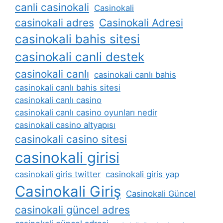
canli casinokali
Casinokali
casinokali adres
Casinokali Adresi
casinokali bahis sitesi
casinokali canli destek
casinokali canlı
casinokali canlı bahis
casinokali canlı bahis sitesi
casinokali canlı casino
casinokali canlı casino oyunları nedir
casinokali casino altyapısı
casinokali casino sitesi
casinokali girisi
casinokali giris twitter
casinokali giris yap
Casinokali Giriş
Casinokali Güncel
casinokali güncel adres