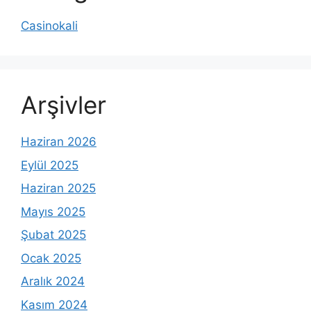
Casinokali
Arşivler
Haziran 2026
Eylül 2025
Haziran 2025
Mayıs 2025
Şubat 2025
Ocak 2025
Aralık 2024
Kasım 2024