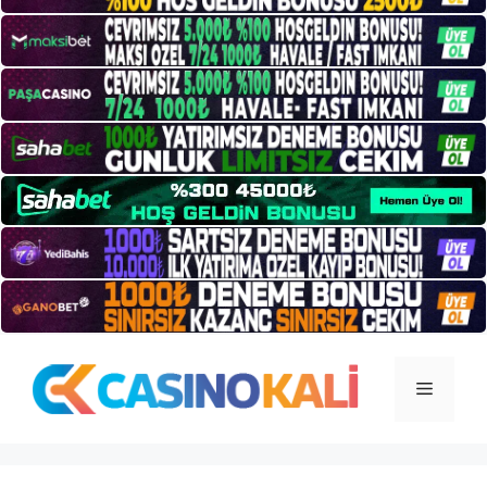
İçeriğe
atla
Menü