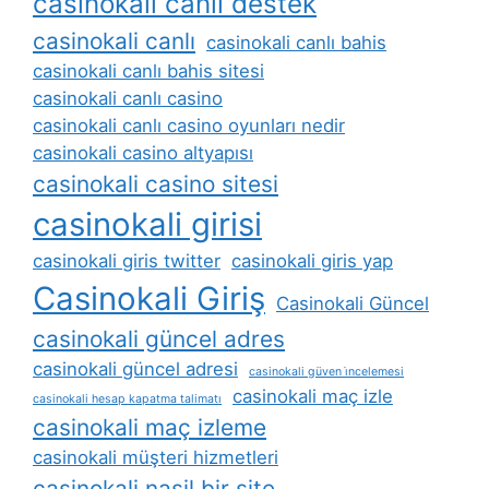
casinokali canli destek
casinokali canlı
casinokali canlı bahis
casinokali canlı bahis sitesi
casinokali canlı casino
casinokali canlı casino oyunları nedir
casinokali casino altyapısı
casinokali casino sitesi
casinokali girisi
casinokali giris twitter
casinokali giris yap
Casinokali Giriş
Casinokali Güncel
casinokali güncel adres
casinokali güncel adresi
casinokali güven i̇ncelemesi
casinokali maç izle
casinokali hesap kapatma talimatı
casinokali maç izleme
casinokali müşteri hizmetleri
casinokali nasil bir site