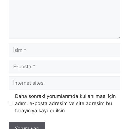
İsim
E-
posta
İnternet
sitesi
Daha sonraki yorumlarımda kullanılması için
adım, e-posta adresim ve site adresim bu
tarayıcıya kaydedilsin.