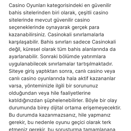
Casino Oyunları kategorisindeki en güvenilir
bahis sitelerinden biri olarak, çeşitli casino
sitelerinde mevcut güvenilir casino
seçeneklerinde oynayarak gerçek para
kazanabilirsiniz. Casinokali sınırlamalarla
karşılaşabilir. Bahis sınırları sadece Casinokali
değil, küresel olarak tüm bahis alanlarında da
ayarlanabilir. Sonraki bölümde yatırımlara
uygulanabilecek sınırlamalar tartışılmaktadır.
Siteye giriş yaptıktan sonra, canlı casino veya
canlı casino oyunlarında hala aktif kazananlar
varsa, yönteminizle ilgili bir sorununuz
olduğundan veya hile faaliyetlerine
katıldığınızdan şüphelenebilirler. Böyle bir olay
durumunda birey dijital ortama erişemeyecektir.
Bu durumda kazanmazsanız, hile yapmanız
gerekir, bu nedenle oyunu geçici olarak terk
etmeniz gerekir, bu soruşturma tamamlanana