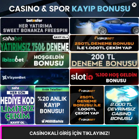
×
CASİNOKALİ GİRİŞ İÇİN TIKLAYINIZ!