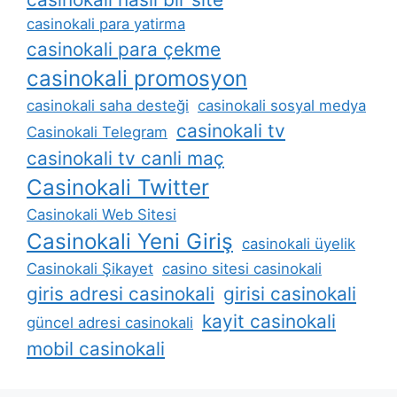
casinokali para yatirma
casinokali para çekme
casinokali promosyon
casinokali saha desteği
casinokali sosyal medya
casinokali tv
Casinokali Telegram
casinokali tv canli maç
Casinokali Twitter
Casinokali Web Sitesi
Casinokali Yeni Giriş
casinokali üyelik
Casinokali Şikayet
casino sitesi casinokali
giris adresi casinokali
girisi casinokali
kayit casinokali
güncel adresi casinokali
mobil casinokali