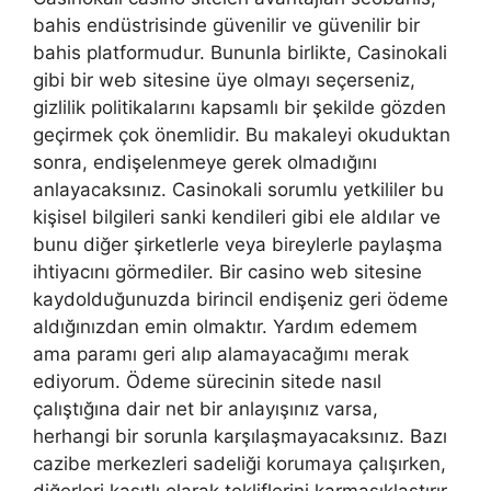
bahis endüstrisinde güvenilir ve güvenilir bir
bahis platformudur. Bununla birlikte, Casinokali
gibi bir web sitesine üye olmayı seçerseniz,
gizlilik politikalarını kapsamlı bir şekilde gözden
geçirmek çok önemlidir. Bu makaleyi okuduktan
sonra, endişelenmeye gerek olmadığını
anlayacaksınız. Casinokali sorumlu yetkililer bu
kişisel bilgileri sanki kendileri gibi ele aldılar ve
bunu diğer şirketlerle veya bireylerle paylaşma
ihtiyacını görmediler. Bir casino web sitesine
kaydolduğunuzda birincil endişeniz geri ödeme
aldığınızdan emin olmaktır. Yardım edemem
ama paramı geri alıp alamayacağımı merak
ediyorum. Ödeme sürecinin sitede nasıl
çalıştığına dair net bir anlayışınız varsa,
herhangi bir sorunla karşılaşmayacaksınız. Bazı
cazibe merkezleri sadeliği korumaya çalışırken,