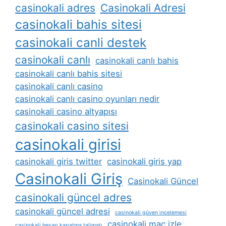
casinokali adres
Casinokali Adresi
casinokali bahis sitesi
casinokali canli destek
casinokali canlı
casinokali canlı bahis
casinokali canlı bahis sitesi
casinokali canlı casino
casinokali canlı casino oyunları nedir
casinokali casino altyapısı
casinokali casino sitesi
casinokali girisi
casinokali giris twitter
casinokali giris yap
Casinokali Giriş
Casinokali Güncel
casinokali güncel adres
casinokali güncel adresi
casinokali güven i̇ncelemesi
casinokali maç izle
casinokali hesap kapatma talimatı