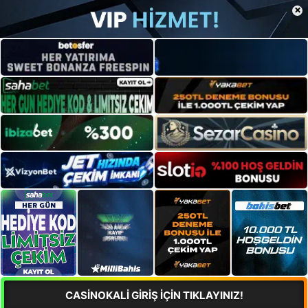
×
CASİNOKALİ GİRİŞ İÇİN TIKLAYINIZ!