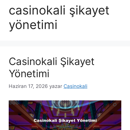
casinokali şikayet
yönetimi
Casinokali Şikayet
Yönetimi
Haziran 17, 2026
yazar
Casinokali