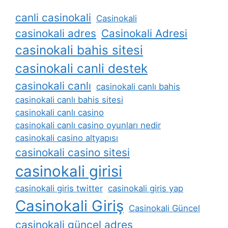
canli casinokali
Casinokali
casinokali adres
Casinokali Adresi
casinokali bahis sitesi
casinokali canli destek
casinokali canlı
casinokali canlı bahis
casinokali canlı bahis sitesi
casinokali canlı casino
casinokali canlı casino oyunları nedir
casinokali casino altyapısı
casinokali casino sitesi
casinokali girisi
casinokali giris twitter
casinokali giris yap
Casinokali Giriş
Casinokali Güncel
casinokali güncel adres