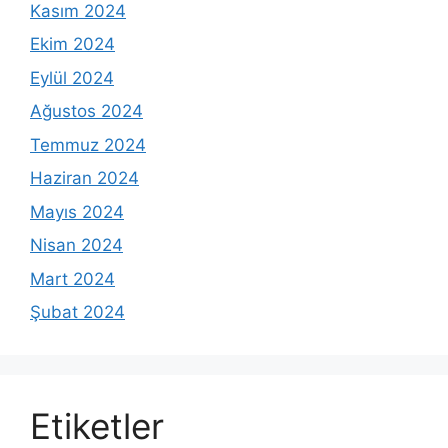
Kasım 2024
Ekim 2024
Eylül 2024
Ağustos 2024
Temmuz 2024
Haziran 2024
Mayıs 2024
Nisan 2024
Mart 2024
Şubat 2024
Etiketler