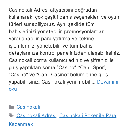
Casinokali Adresi altyapısını doğrudan
kullanarak, çok çeşitli bahis seçenekleri ve oyun
türleri sunabiliyoruz. Aynı şekilde tüm
bahislerinizi yönetebilir, promosyonlardan
yararlanabilir, para yatırma ve çekme
işlemlerinizi yönetebilir ve tüm bahis
detaylarınıza kontrol panelinizden ulaşabilirsiniz.
Casinokali.com’a kullanıcı adınız ve şifreniz ile
giriş yaptıktan sonra “Casino”, “Canlı Spor”,
“Casino” ve “Canlı Casino” bölümlerine giriş
yapabilirsiniz. Casinokali yeni mobil …
Devamını
oku
Kategoriler
Casinokali
Etiketler
Casinokali Adresi
,
Casinokali Poker ile Para
Kazanmak