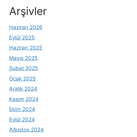
Arşivler
Haziran 2026
Eylül 2025
Haziran 2025
Mayıs 2025
Şubat 2025
Ocak 2025
Aralık 2024
Kasım 2024
Ekim 2024
Eylül 2024
Ağustos 2024