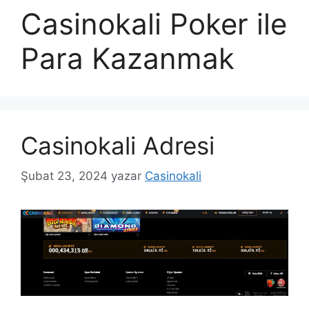
Casinokali Poker ile
Para Kazanmak
Casinokali Adresi
Şubat 23, 2024
yazar
Casinokali