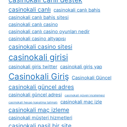
casinokali canlı
casinokali canlı bahis
casinokali canlı bahis sitesi
casinokali canlı casino
casinokali canlı casino oyunları nedir
casinokali casino altyapısı
casinokali casino sitesi
casinokali girisi
casinokali giris twitter
casinokali giris yap
Casinokali Giriş
Casinokali Güncel
casinokali güncel adres
casinokali güncel adresi
casinokali güven i̇ncelemesi
casinokali maç izle
casinokali hesap kapatma talimatı
casinokali maç izleme
casinokali müşteri hizmetleri
casinokali nasil bir site