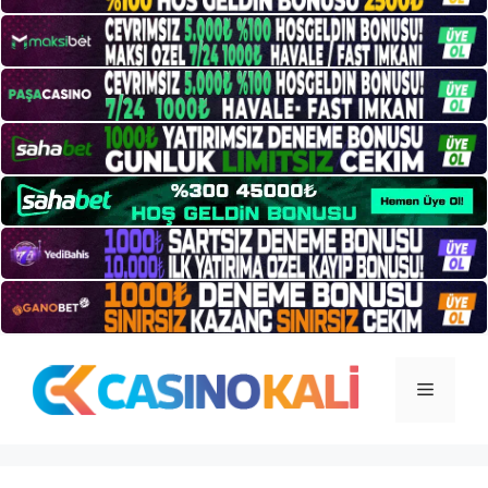
İçeriğe
atla
Menü