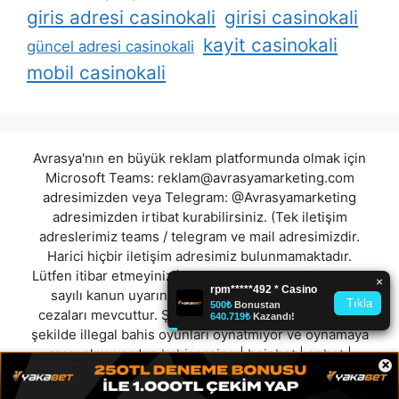
giris adresi casinokali
girisi casinokali
kayit casinokali
güncel adresi casinokali
mobil casinokali
Avrasya'nın en büyük reklam platformunda olmak için
Microsoft Teams:
reklam@avrasyamarketing.com
adresimizden veya Telegram: @Avrasyamarketing
adresimizden irtibat kurabilirsiniz. (Tek iletişim
adreslerimiz teams / telegram ve mail adresimizdir.
Harici hiçbir iletişim adresimiz bulunmamaktadır.
Lütfen itibar etmeyiniz.) Türkiye yasalarına göre 7258
sayılı kanun uyarınca yasa dışı bahis oynamanın
cezaları mevcuttur. Şu an bulunduğunuz site hiç bir
şekilde illegal bahis oyunları oynatmıyor ve oynamaya
aracı olmuyordur.
bahiscasino
|
beinbet
|
enbet
|
×
mezbet
|
abebet
|
betwild
|
beymenslot
|
vegaslot