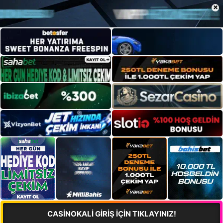
×
CASİNOKALİ GİRİŞ İÇİN TIKLAYINIZ!