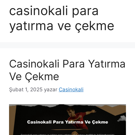
casinokali para
yatırma ve çekme
Casinokali Para Yatırma
Ve Çekme
Şubat 1, 2025
yazar
Casinokali