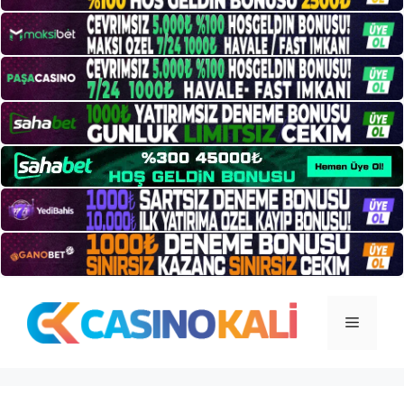
İçeriğe
atla
Menü