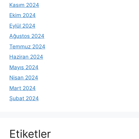
Kasım 2024
Ekim 2024
Eylül 2024
Ağustos 2024
Temmuz 2024
Haziran 2024
Mayıs 2024
Nisan 2024
Mart 2024
Şubat 2024
Etiketler