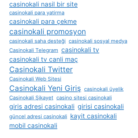
casinokali nasil bir site
casinokali para yatirma
casinokali para çekme
casinokali promosyon
casinokali saha desteği
casinokali sosyal medya
casinokali tv
Casinokali Telegram
casinokali tv canli maç
Casinokali Twitter
Casinokali Web Sitesi
Casinokali Yeni Giriş
casinokali üyelik
Casinokali Şikayet
casino sitesi casinokali
giris adresi casinokali
girisi casinokali
kayit casinokali
güncel adresi casinokali
mobil casinokali