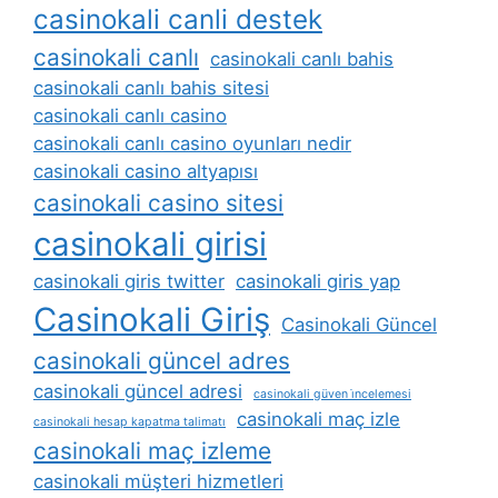
casinokali canli destek
casinokali canlı
casinokali canlı bahis
casinokali canlı bahis sitesi
casinokali canlı casino
casinokali canlı casino oyunları nedir
casinokali casino altyapısı
casinokali casino sitesi
casinokali girisi
casinokali giris twitter
casinokali giris yap
Casinokali Giriş
Casinokali Güncel
casinokali güncel adres
casinokali güncel adresi
casinokali güven i̇ncelemesi
casinokali maç izle
casinokali hesap kapatma talimatı
casinokali maç izleme
casinokali müşteri hizmetleri