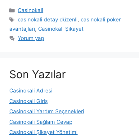
Kategoriler
Casinokali
Etiketler
casinokali detay düzenli
,
casinokali poker
avantajları
,
Casinokali Şikayet
Yorum yap
Son Yazılar
Casinokali Adresi
Casinokali Giriş
Casinokali Yardım Seçenekleri
Casinokali Sağlam Cevap
Casinokali Şikayet Yönetimi