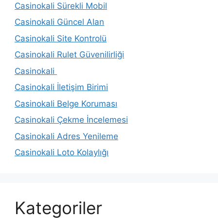
Casinokali Sürekli Mobil
Casinokali Güncel Alan
Casinokali Site Kontrolü
Casinokali Rulet Güvenilirliği
Casinokali
Casinokali İletişim Birimi
Casinokali Belge Koruması
Casinokali Çekme İncelemesi
Casinokali Adres Yenileme
Casinokali Loto Kolaylığı
Kategoriler