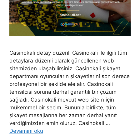
Casinokali detay düzenli Casinokali ile ilgili tüm
detaylara düzenli olarak güncellenen web
sitemizden ulaşabilirsiniz. Casinokali şikayet
departmanı oyuncuların şikayetlerini son derece
profesyonel bir şekilde ele alır. Casinokali
temsilcisi soruna derhal garantili bir çözüm
sağladı. Casinokali mevcut web sitem için
mükemmel bir seçim. Bununla birlikte, tüm
şikayet mesajlarına her zaman derhal yanıt
verdiğimizden emin oluruz. Casinokali …
Devamını oku