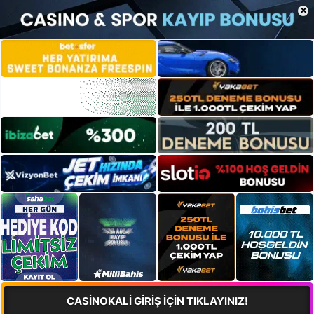
×
CASİNOKALİ GİRİŞ İÇİN TIKLAYINIZ!