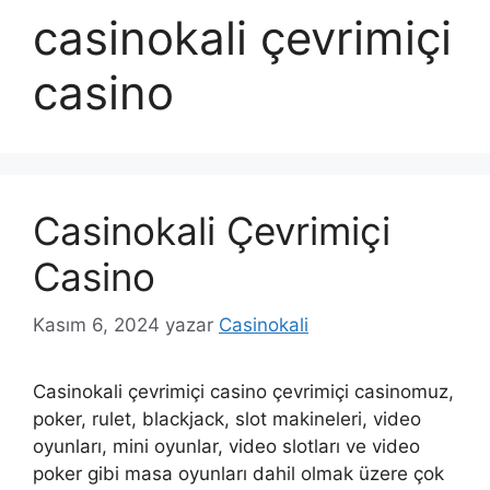
casinokali çevrimiçi
casino
Casinokali Çevrimiçi
Casino
Kasım 6, 2024
yazar
Casinokali
Casinokali çevrimiçi casino çevrimiçi casinomuz,
poker, rulet, blackjack, slot makineleri, video
oyunları, mini oyunlar, video slotları ve video
poker gibi masa oyunları dahil olmak üzere çok