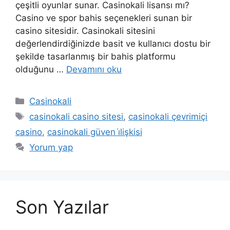
çeşitli oyunlar sunar. Casinokali lisansı mı?
Casino ve spor bahis seçenekleri sunan bir
casino sitesidir. Casinokali sitesini
değerlendirdiğinizde basit ve kullanıcı dostu bir
şekilde tasarlanmış bir bahis platformu
olduğunu …
Devamını oku
Kategoriler
Casinokali
Etiketler
casinokali casino sitesi
,
casinokali çevrimiçi
casino
,
casinokali güven i̇lişkisi
Yorum yap
Son Yazılar