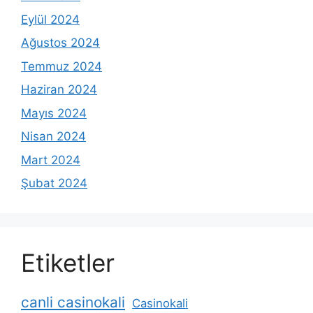
Eylül 2024
Ağustos 2024
Temmuz 2024
Haziran 2024
Mayıs 2024
Nisan 2024
Mart 2024
Şubat 2024
Etiketler
canli casinokali
Casinokali