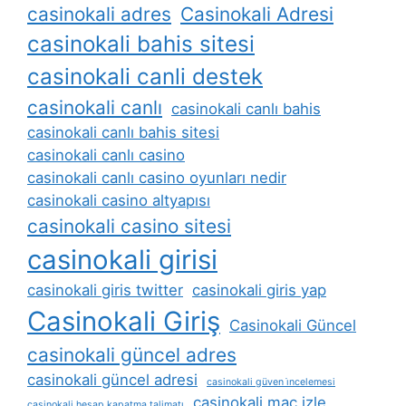
casinokali adres
Casinokali Adresi
casinokali bahis sitesi
casinokali canli destek
casinokali canlı
casinokali canlı bahis
casinokali canlı bahis sitesi
casinokali canlı casino
casinokali canlı casino oyunları nedir
casinokali casino altyapısı
casinokali casino sitesi
casinokali girisi
casinokali giris twitter
casinokali giris yap
Casinokali Giriş
Casinokali Güncel
casinokali güncel adres
casinokali güncel adresi
casinokali güven i̇ncelemesi
casinokali maç izle
casinokali hesap kapatma talimatı