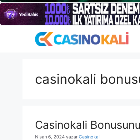
İçeriğe
atla
casinokali bonus
Casinokali Bonusunu
Nisan 6, 2024
yazar
Casinokali