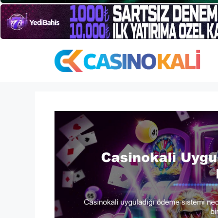
İçeriğe
atla