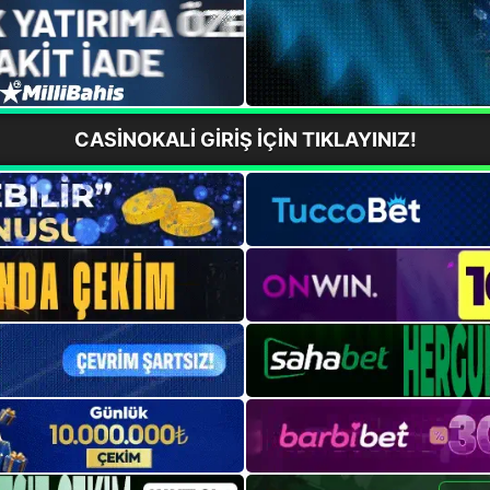
CASİNOKALİ GİRİŞ İÇİN TIKLAYINIZ!