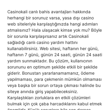
Casinokali canlı bahis avantajları hakkında
herhangi bir sorunuz varsa, yasa dışı casino
web siteleriyle karşılaştığınızda hangi adımları
atmalısınız? Hala ulaşacak kimse yok mu? Böyle
bir sorunla karşılaşırsanız artık Casinokali
sağladığı canlı casino yardım hattını
kullanabilirsiniz. Web sitesi, haftanın her günü,
haftanın 7 günü, günün 24 saati, günün 24 saati
yardım sunmaktadır. Bu çözüm, kullanıcının
sorununu en optimum şekilde etkili bir şekilde
giderir. Bonustan yararlanamamanız, ödeme
yapılmaması, para çekmenin mümkün olmaması
veya başka bir sorun ortaya çıkması halinde bu
siteye anında giriş yapabileceksiniz.
Karşılaştıkları zorluklara en etkili çözümleri
bulmak için çok çaba harcadıklarını kabul etmek