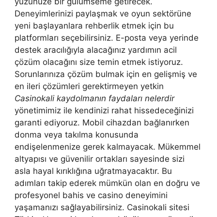
yüzünüze bir gülümseme getirecek.
Deneyimlerinizi paylaşmak ve oyun sektörüne
yeni başlayanlara rehberlik etmek için bu
platformları seçebilirsiniz. E-posta veya yerinde
destek aracılığıyla alacağınız yardımın acil
çözüm olacağını size temin etmek istiyoruz.
Sorunlarınıza çözüm bulmak için en gelişmiş ve
en ileri çözümleri gerektirmeyen yetkin
Casinokali kaydolmanın faydaları nelerdir
yönetimimiz ile kendinizi rahat hissedeceğinizi
garanti ediyoruz. Mobil cihazdan bağlanırken
donma veya takılma konusunda
endişelenmenize gerek kalmayacak. Mükemmel
altyapısı ve güvenilir ortakları sayesinde sizi
asla hayal kırıklığına uğratmayacaktır. Bu
adımları takip ederek mümkün olan en doğru ve
profesyonel bahis ve casino deneyimini
yaşamanızı sağlayabilirsiniz. Casinokali sitesi