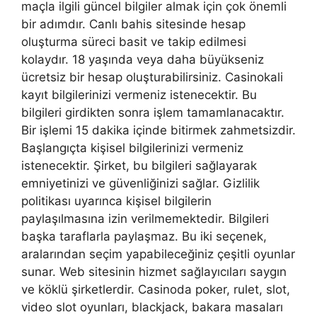
maçla ilgili güncel bilgiler almak için çok önemli
bir adımdır. Canlı bahis sitesinde hesap
oluşturma süreci basit ve takip edilmesi
kolaydır. 18 yaşında veya daha büyükseniz
ücretsiz bir hesap oluşturabilirsiniz. Casinokali
kayıt bilgilerinizi vermeniz istenecektir. Bu
bilgileri girdikten sonra işlem tamamlanacaktır.
Bir işlemi 15 dakika içinde bitirmek zahmetsizdir.
Başlangıçta kişisel bilgilerinizi vermeniz
istenecektir. Şirket, bu bilgileri sağlayarak
emniyetinizi ve güvenliğinizi sağlar. Gizlilik
politikası uyarınca kişisel bilgilerin
paylaşılmasına izin verilmemektedir. Bilgileri
başka taraflarla paylaşmaz. Bu iki seçenek,
aralarından seçim yapabileceğiniz çeşitli oyunlar
sunar. Web sitesinin hizmet sağlayıcıları saygın
ve köklü şirketlerdir. Casinoda poker, rulet, slot,
video slot oyunları, blackjack, bakara masaları