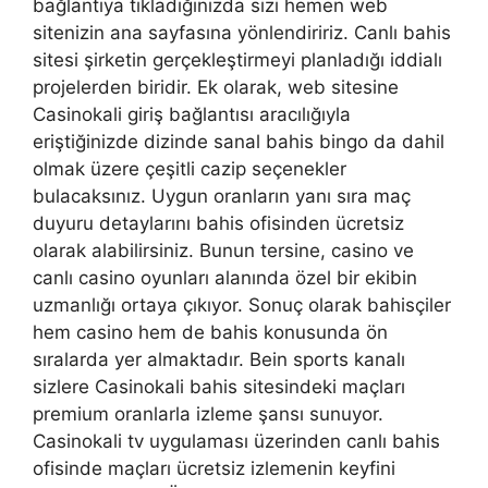
bağlantıya tıkladığınızda sizi hemen web
sitenizin ana sayfasına yönlendiririz. Canlı bahis
sitesi şirketin gerçekleştirmeyi planladığı iddialı
projelerden biridir. Ek olarak, web sitesine
Casinokali giriş bağlantısı aracılığıyla
eriştiğinizde dizinde sanal bahis bingo da dahil
olmak üzere çeşitli cazip seçenekler
bulacaksınız. Uygun oranların yanı sıra maç
duyuru detaylarını bahis ofisinden ücretsiz
olarak alabilirsiniz. Bunun tersine, casino ve
canlı casino oyunları alanında özel bir ekibin
uzmanlığı ortaya çıkıyor. Sonuç olarak bahisçiler
hem casino hem de bahis konusunda ön
sıralarda yer almaktadır. Bein sports kanalı
sizlere Casinokali bahis sitesindeki maçları
premium oranlarla izleme şansı sunuyor.
Casinokali tv uygulaması üzerinden canlı bahis
ofisinde maçları ücretsiz izlemenin keyfini