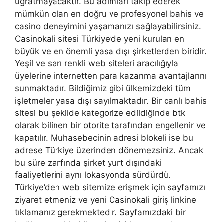
uğratmayacaktır. Bu adımları takip ederek
mümkün olan en doğru ve profesyonel bahis ve
casino deneyimini yaşamanızı sağlayabilirsiniz.
Casinokali sitesi Türkiye’de yeni kurulan en
büyük ve en önemli yasa dışı şirketlerden biridir.
Yeşil ve sarı renkli web siteleri aracılığıyla
üyelerine internetten para kazanma avantajlarını
sunmaktadır. Bildiğimiz gibi ülkemizdeki tüm
işletmeler yasa dışı sayılmaktadır. Bir canlı bahis
sitesi bu şekilde kategorize edildiğinde btk
olarak bilinen bir otorite tarafından engellenir ve
kapatılır. Muhasebecinin adresi blokeli ise bu
adrese Türkiye üzerinden dönemezsiniz. Ancak
bu süre zarfında şirket yurt dışındaki
faaliyetlerini aynı lokasyonda sürdürdü.
Türkiye’den web sitemize erişmek için sayfamızı
ziyaret etmeniz ve yeni Casinokali giriş linkine
tıklamanız gerekmektedir. Sayfamızdaki bir