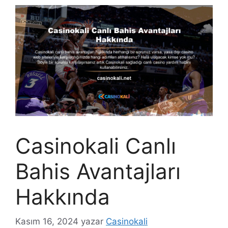
Casinokali Canlı
Bahis Avantajları
Hakkında
Kasım 16, 2024
yazar
Casinokali