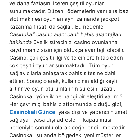
ve daha fazlasını içeren çeşitli oyunlar
sunulmaktadır. Düzenli ödemelerin yanı sıra bazı
slot makinesi oyunları aynı zamanda jackpot
kazanma fırsatı da sağlar. Bu nedenle
Casinokali casino alanı canlı bahis avantajları
hakkında
üyelik sürecinizi casino oyunlarına
kaydırmanız sizin için oldukça avantajlı olabilir.
Casino, çok çeşitli ilgi ve tercihlere hitap eden
çok çeşitli oyunlar sunmaktadır. Tüm oyun
sağlayıcılarla anlaşarak bahis sitesine dahil
ettiler. Sonuç olarak, kullanıcının aldığı keyfi
artırır ve oyun oturumlarının süresini uzatır.
Casinokali yönelik herhangi bir eleştiri var mı?
Her çevrimiçi bahis platformunda olduğu gibi,
Casinokali Güncel
yasa dışı ve yabancı hizmet
sağlayan yasa dışı adreslerin kapatılması
nedeniyle sorunlu olarak değerlendirilmektedir.
Casinokali şu anda bölgedeki yeni müşteriler