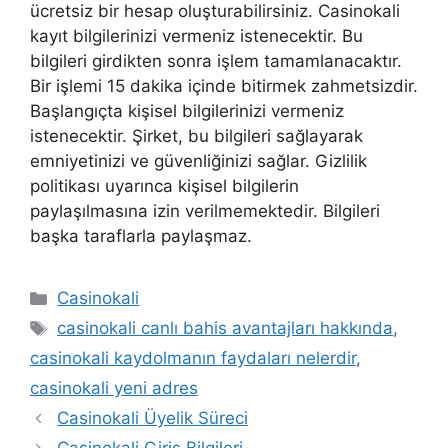
ücretsiz bir hesap oluşturabilirsiniz. Casinokali
kayıt bilgilerinizi vermeniz istenecektir. Bu
bilgileri girdikten sonra işlem tamamlanacaktır.
Bir işlemi 15 dakika içinde bitirmek zahmetsizdir.
Başlangıçta kişisel bilgilerinizi vermeniz
istenecektir. Şirket, bu bilgileri sağlayarak
emniyetinizi ve güvenliğinizi sağlar. Gizlilik
politikası uyarınca kişisel bilgilerin
paylaşılmasına izin verilmemektedir. Bilgileri
başka taraflarla paylaşmaz.
Kategoriler
Casinokali
Etiketler
casinokali canlı bahis avantajları hakkında
,
casinokali kaydolmanın faydaları nelerdir
,
casinokali yeni adres
Casinokali Üyelik Süreci