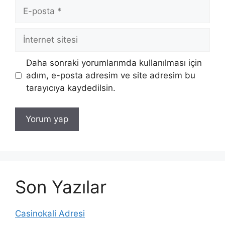
E-
posta
İnternet
sitesi
Daha sonraki yorumlarımda kullanılması için
adım, e-posta adresim ve site adresim bu
tarayıcıya kaydedilsin.
Son Yazılar
Casinokali Adresi