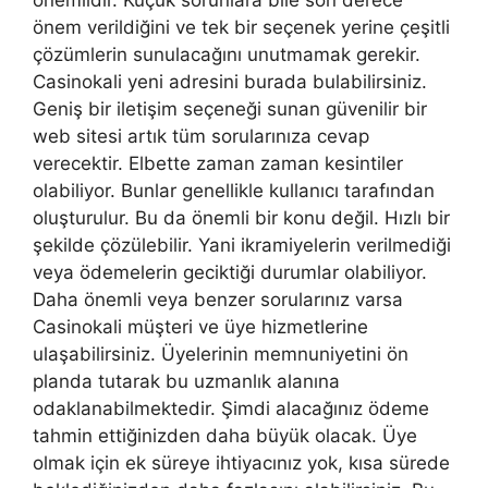
önemlidir. Küçük sorunlara bile son derece
önem verildiğini ve tek bir seçenek yerine çeşitli
çözümlerin sunulacağını unutmamak gerekir.
Casinokali yeni adresini burada bulabilirsiniz.
Geniş bir iletişim seçeneği sunan güvenilir bir
web sitesi artık tüm sorularınıza cevap
verecektir. Elbette zaman zaman kesintiler
olabiliyor. Bunlar genellikle kullanıcı tarafından
oluşturulur. Bu da önemli bir konu değil. Hızlı bir
şekilde çözülebilir. Yani ikramiyelerin verilmediği
veya ödemelerin geciktiği durumlar olabiliyor.
Daha önemli veya benzer sorularınız varsa
Casinokali müşteri ve üye hizmetlerine
ulaşabilirsiniz. Üyelerinin memnuniyetini ön
planda tutarak bu uzmanlık alanına
odaklanabilmektedir. Şimdi alacağınız ödeme
tahmin ettiğinizden daha büyük olacak. Üye
olmak için ek süreye ihtiyacınız yok, kısa sürede