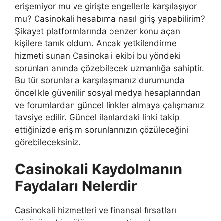
erişemiyor mu ve girişte engellerle karşılaşıyor
mu? Casinokali hesabıma nasıl giriş yapabilirim?
Şikayet platformlarında benzer konu açan
kişilere tanık oldum. Ancak yetkilendirme
hizmeti sunan Casinokali ekibi bu yöndeki
sorunları anında çözebilecek uzmanlığa sahiptir.
Bu tür sorunlarla karşılaşmanız durumunda
öncelikle güvenilir sosyal medya hesaplarından
ve forumlardan güncel linkler almaya çalışmanız
tavsiye edilir. Güncel ilanlardaki linki takip
ettiğinizde erişim sorunlarınızın çözüleceğini
görebileceksiniz.
Casinokali Kaydolmanın
Faydaları Nelerdir
Casinokali hizmetleri ve finansal fırsatları