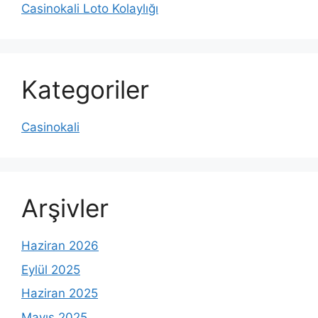
Casinokali Loto Kolaylığı
Kategoriler
Casinokali
Arşivler
Haziran 2026
Eylül 2025
Haziran 2025
Mayıs 2025