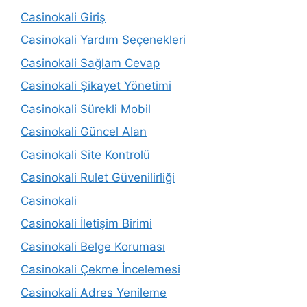
Casinokali Giriş
Casinokali Yardım Seçenekleri
Casinokali Sağlam Cevap
Casinokali Şikayet Yönetimi
Casinokali Sürekli Mobil
Casinokali Güncel Alan
Casinokali Site Kontrolü
Casinokali Rulet Güvenilirliği
Casinokali
Casinokali İletişim Birimi
Casinokali Belge Koruması
Casinokali Çekme İncelemesi
Casinokali Adres Yenileme