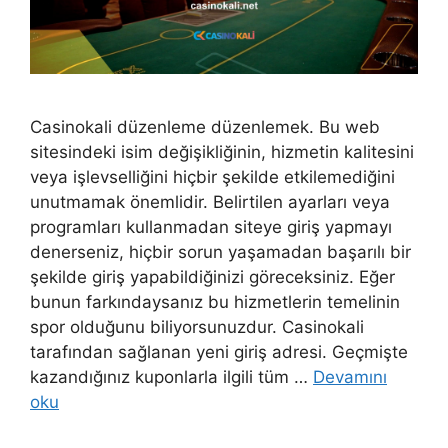
Casinokali düzenleme düzenlemek. Bu web
sitesindeki isim değişikliğinin, hizmetin kalitesini
veya işlevselliğini hiçbir şekilde etkilemediğini
unutmamak önemlidir. Belirtilen ayarları veya
programları kullanmadan siteye giriş yapmayı
denerseniz, hiçbir sorun yaşamadan başarılı bir
şekilde giriş yapabildiğinizi göreceksiniz. Eğer
bunun farkındaysanız bu hizmetlerin temelinin
spor olduğunu biliyorsunuzdur. Casinokali
tarafından sağlanan yeni giriş adresi. Geçmişte
kazandığınız kuponlarla ilgili tüm …
Devamını
oku